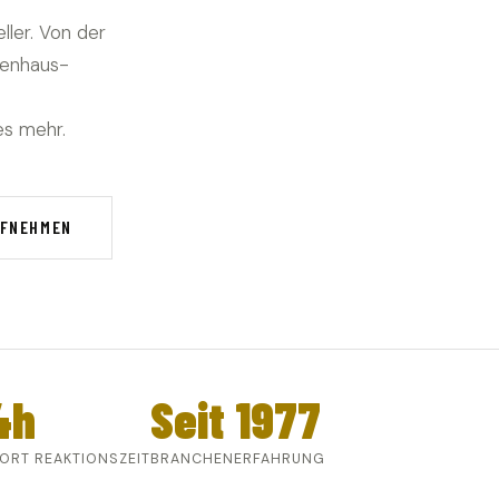
ller. Von der
ienhaus-
es mehr.
UFNEHMEN
4h
Seit 1977
ORT REAKTIONSZEIT
BRANCHENERFAHRUNG