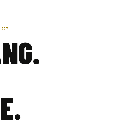
1977
ANG.
E.