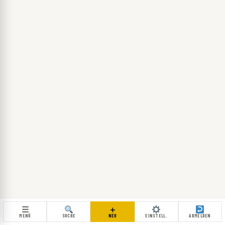
☰
＋
MENÜ
NEU
SUCHE
EINSTELL.
ABMELDEN