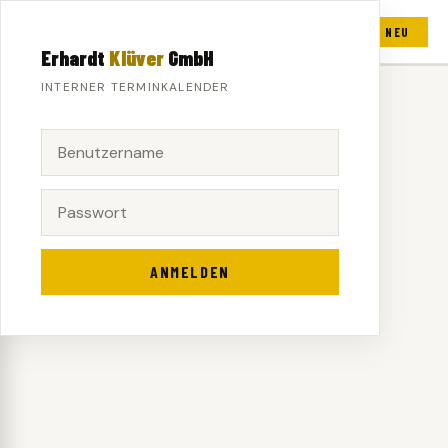
ERHARDT
KLÜVER
GMBH
‹
HEUTE
›
+ NEU
TERMINKALENDER
Erhardt
Klüver
GmbH
INTERNER TERMINKALENDER
ANMELDEN